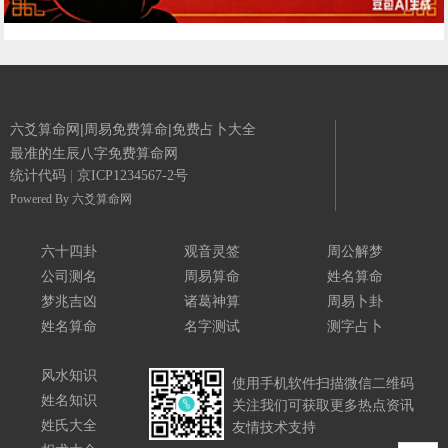
六爻算命网|周易免费算命|免费占卜大全
最准的生辰八字免费算命网
统计代码
|
京ICP1234567-2号
Powered By
六爻算命网
六十四卦
观音灵签
周公解梦
公司测名
周易算命
姓名算命
梦兆吉凶
诸葛神算
周易卜卦
姓名算命
名字测试
测字占卜
风水知识
使用手机软件扫描微信二维码
姓名知识
关注我们可获取更多热点资讯
姓氏大全
友情技术支持