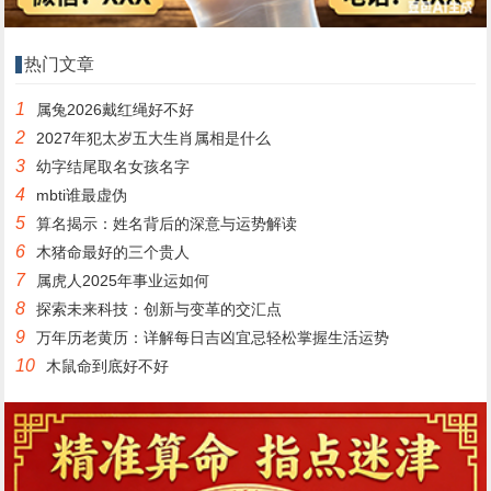
热门文章
1
属兔2026戴红绳好不好
2
2027年犯太岁五大生肖属相是什么
3
幼字结尾取名女孩名字
4
mbti谁最虚伪
5
算名揭示：姓名背后的深意与运势解读
6
木猪命最好的三个贵人
7
属虎人2025年事业运如何
8
探索未来科技：创新与变革的交汇点
9
万年历老黄历：详解每日吉凶宜忌轻松掌握生活运势
10
木鼠命到底好不好