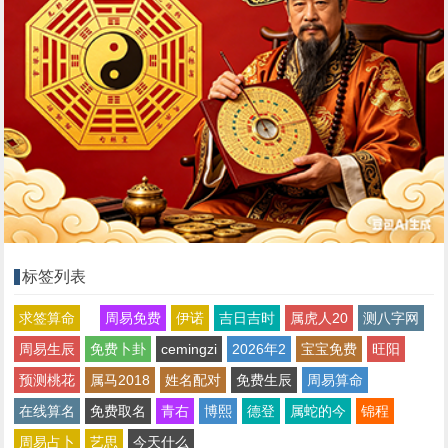
标签列表
求签算命
周易免费
伊诺
吉日吉时
属虎人20
测八字网
周易生辰
免费卜卦
cemingzi
2026年2
宝宝免费
旺阳
预测桃花
属马2018
姓名配对
免费生辰
周易算命
在线算名
免费取名
青右
博熙
德登
属蛇的今
锦程
周易占卜
艺思
今天什么