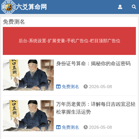
六爻算命网
免费测名
后台-系统设置-扩展变量-手机广告位-栏目顶部广告位
身份证号算命：揭秘你的命运密码
免费测名
2026-05-08
万年历老黄历：详解每日吉凶宜忌轻
松掌握生活运势
免费测名
2026-05-08