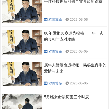
平佳科技创新引领产业升级新篇章
称骨算命
2026-05-06
88年属龙36岁运势揭秘：一年一灾
的真相与应对攻略
称骨算命
2026-05-05
属牛人婚姻命运揭秘：揭秘生肖牛的
爱情与未来
称骨算命
2026-05-05
5月猴女命最厉害三个时辰