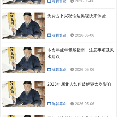
称骨算命
2026-05-06
免费占卜揭秘命运奥秘快来体验
称骨算命
2026-05-06
本命年虎年佩戴指南：注意事项及风
水建议
称骨算命
2026-05-06
2023年属龙人如何破解犯太岁影响
称骨算命
2026-05-06