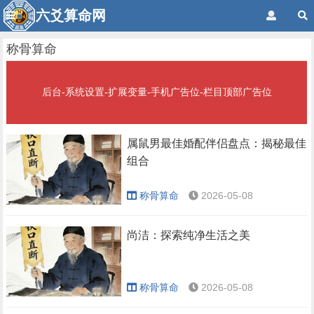
六爻算命网
称骨算命
后台-系统设置-扩展变量-手机广告位-栏目顶部广告位
属鼠男最佳婚配伴侣盘点：揭秘最佳
组合
称骨算命
2026-05-08
尚洁：探索纯净生活之美
称骨算命
2026-05-08