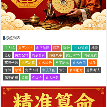
标签列表
牛人鸡
黄历2026
名字笔画
滢羽
珈叶
2013运程
梓骁
蓝秋
男女配对
周易算卦
四柱八字
黄历2025
周易免费
车牌号码
运气测算
姓名缘分
八字测试
姓名吉凶
炜伦
海辞
敬诚
免费卜卦
生孩子的
萱宁
名字配对
运势测试
属牛的和
奕薰
查日子
姓名评分