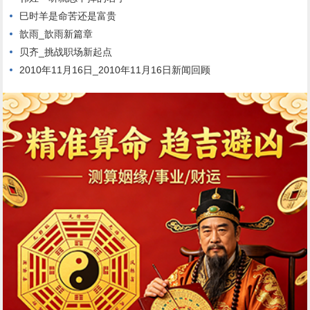
巳时羊是命苦还是富贵
歆雨_歆雨新篇章
贝齐_挑战职场新起点
2010年11月16日_2010年11月16日新闻回顾