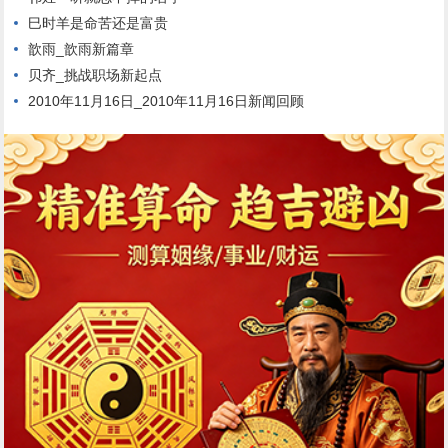
巳时羊是命苦还是富贵
歆雨_歆雨新篇章
贝齐_挑战职场新起点
2010年11月16日_2010年11月16日新闻回顾