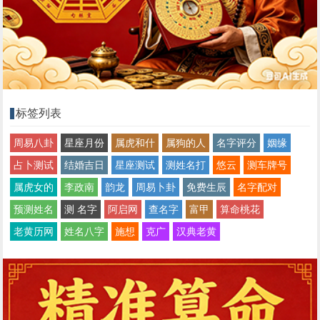
标签列表
周易八卦
星座月份
属虎和什
属狗的人
名字评分
姻缘
占卜测试
结婚吉日
星座测试
测姓名打
悠云
测车牌号
属虎女的
李政南
韵龙
周易卜卦
免费生辰
名字配对
预测姓名
测 名字
阿启网
查名字
富甲
算命桃花
老黄历网
姓名八字
施想
克广
汉典老黄