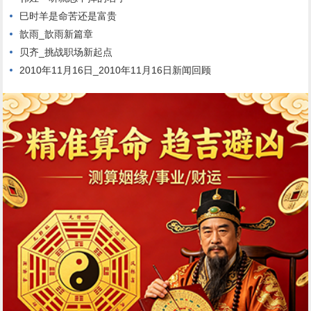
巳时羊是命苦还是富贵
歆雨_歆雨新篇章
贝齐_挑战职场新起点
2010年11月16日_2010年11月16日新闻回顾