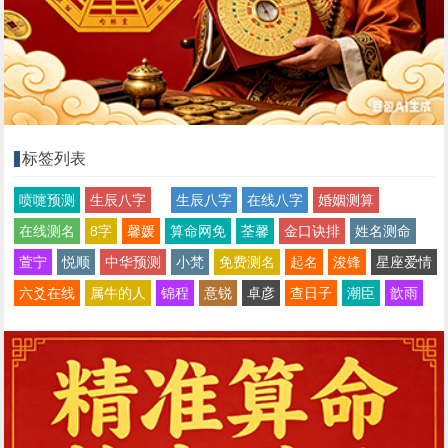
标签列表
喷嚏预测
生辰八字
生辰八字
在线八字
婚姻测算
在线测名
8字
馨媛
算命网免
荃馨
金口诀排
姓名测命
萱宁
悦顺
中华预测
小梵
免费测名
起名
浚锋
星座爱情
六爻在线
属牛的人
锦程
意锐
卓彦
查日子
潮臣
歆雨