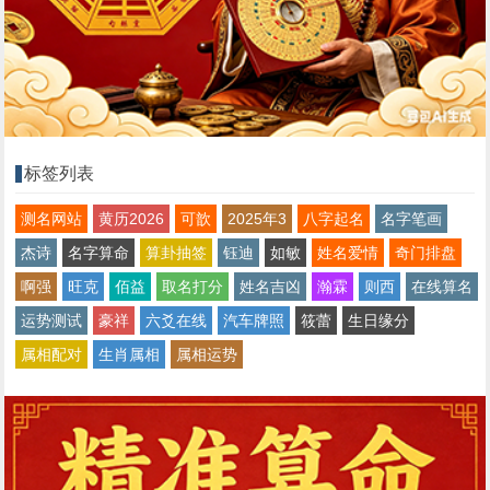
标签列表
测名网站
黄历2026
可歆
2025年3
八字起名
名字笔画
杰诗
名字算命
算卦抽签
钰迪
如敏
姓名爱情
奇门排盘
啊强
旺克
佰益
取名打分
姓名吉凶
瀚霖
则西
在线算名
运势测试
豪祥
六爻在线
汽车牌照
筱蕾
生日缘分
属相配对
生肖属相
属相运势