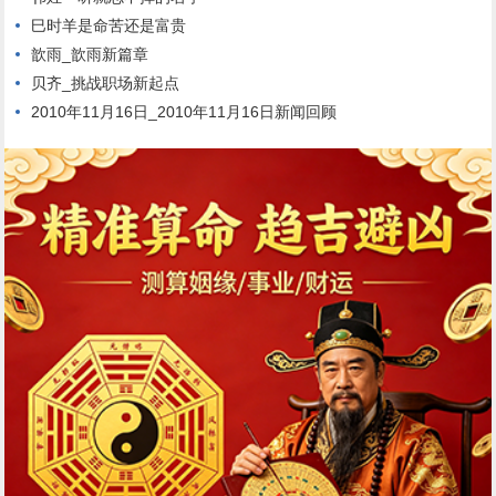
巳时羊是命苦还是富贵
歆雨_歆雨新篇章
贝齐_挑战职场新起点
2010年11月16日_2010年11月16日新闻回顾