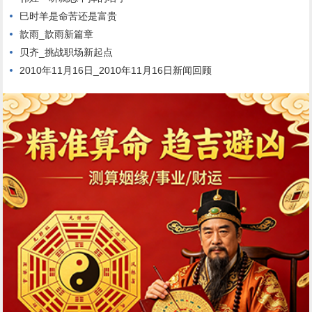
巳时羊是命苦还是富贵
歆雨_歆雨新篇章
贝齐_挑战职场新起点
2010年11月16日_2010年11月16日新闻回顾