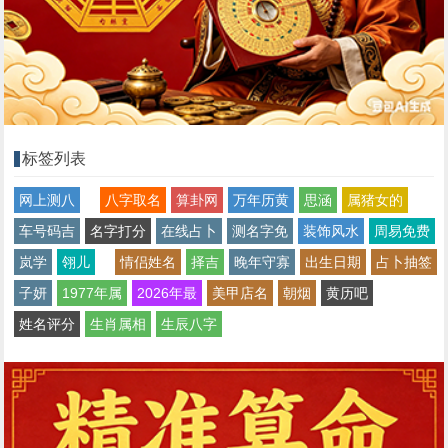
标签列表
网上测八
八字取名
算卦网
万年历黄
思涵
属猪女的
车号码吉
名字打分
在线占卜
测名字免
装饰风水
周易免费
岚学
翎儿
情侣姓名
择吉
晚年守寡
出生日期
占卜抽签
子妍
1977年属
2026年最
美甲店名
朝烟
黄历吧
姓名评分
生肖属相
生辰八字