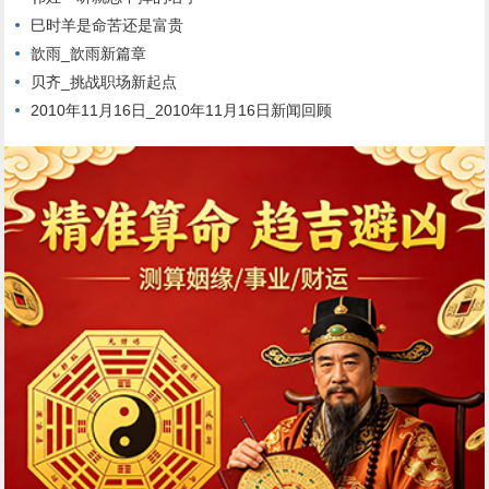
巳时羊是命苦还是富贵
歆雨_歆雨新篇章
贝齐_挑战职场新起点
2010年11月16日_2010年11月16日新闻回顾