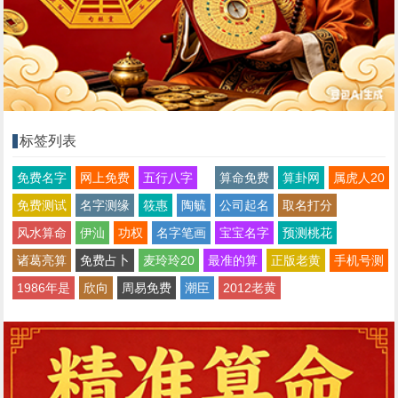
标签列表
免费名字
网上免费
五行八字
算命免费
算卦网
属虎人20
免费测试
名字测缘
筱惠
陶毓
公司起名
取名打分
风水算命
伊汕
功权
名字笔画
宝宝名字
预测桃花
诸葛亮算
免费占卜
麦玲玲20
最准的算
正版老黄
手机号测
1986年是
欣向
周易免费
潮臣
2012老黄