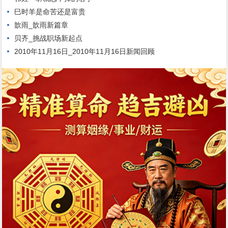
巳时羊是命苦还是富贵
歆雨_歆雨新篇章
贝齐_挑战职场新起点
2010年11月16日_2010年11月16日新闻回顾