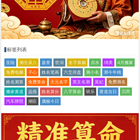
标签列表
亚陆
测生辰八
嘉誉
世润
名字算姻
贞水
绵美
4月搬家
免费电脑
子心
姓名笔画
六爻排盘
测小名
测今年桃
姓名测算
免费算命
天元名字
英文名测
莫妃
免费测名
搬家黄道
远燕
姓名算分
八字算命
班乐
黄道吉日
贝芮
汽车牌照
潮臣
属猴今日