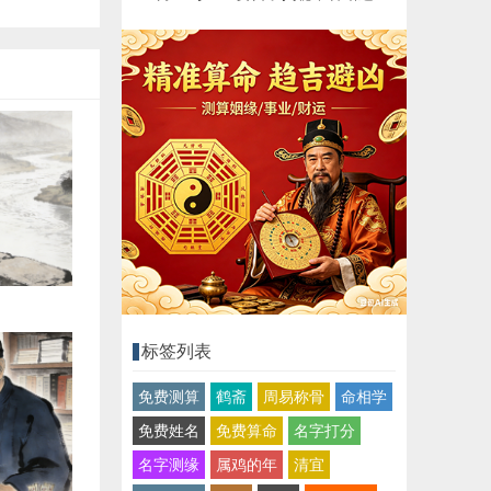
标签列表
免费测算
鹤斋
周易称骨
命相学
免费姓名
免费算命
名字打分
名字测缘
属鸡的年
清宜