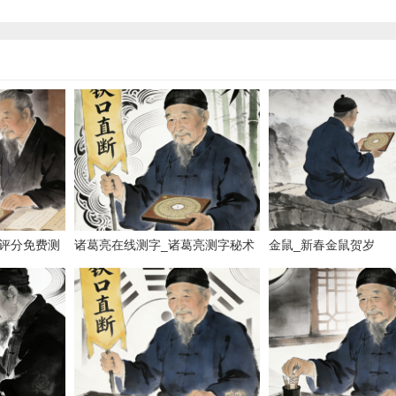
评分免费测
诸葛亮在线测字_诸葛亮测字秘术
金鼠_新春金鼠贺岁