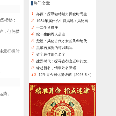
热门文章
1
亦薇：探寻独特魅力揭秘时尚生活态度
一些揭秘：
2
1984年属什么生肖揭晓：揭秘当年的生肖运势
3
十二生肖排序
难，但凭借
4
蛇一生的恩人是谁
5
楚翘：揭秘古代才女的风华绝代
6
黑曜石属狗的可以戴吗
注意把握时
7
婧字最佳组合名字
8
建熙时代：探寻古都变迁中的文化记忆
9
缘起新名，情牵姓名际遇
。
10
12生肖今日运势详解（2026.5.4）
运势。