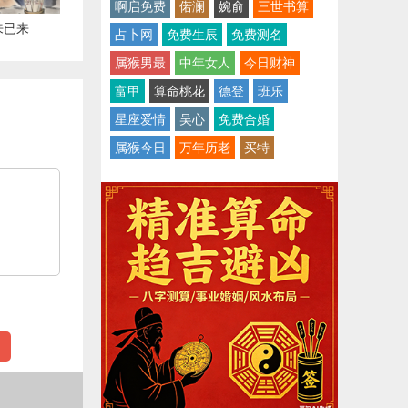
啊启免费
偌澜
婉俞
三世书算
来已来
占卜网
免费生辰
免费测名
属猴男最
中年女人
今日财神
富甲
算命桃花
德登
班乐
星座爱情
吴心
免费合婚
属猴今日
万年历老
买特