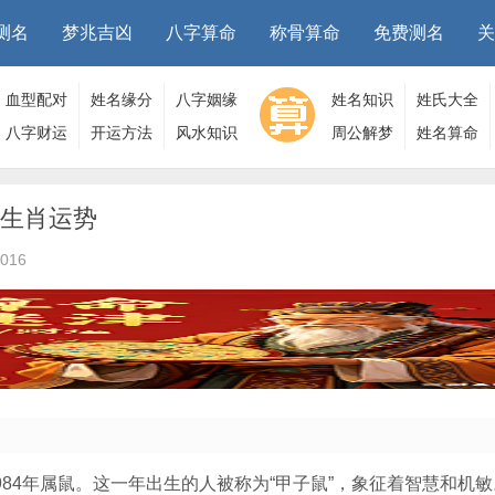
测名
梦兆吉凶
八字算命
称骨算命
免费测名
关
血型配对
姓名缘分
八字姻缘
姓名知识
姓氏大全
八字财运
开运方法
风水知识
周公解梦
姓名算命
的生肖运势
016
984年属鼠。这一年出生的人被称为“甲子鼠”，象征着智慧和机敏