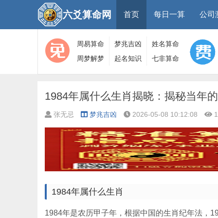
六爻算命网
首页
每日一算
公司
周易算命
梦兆吉凶
姓名算命
周梦解梦
起名知识
七非算命
大全
算命
网
1984年属什么生肖揭晓：揭秘当年
张无忌
梦兆吉凶
2026-05-08 10:12:08
1
1984年属什么生肖
1984年是农历甲子年，根据中国的生肖纪年法，1